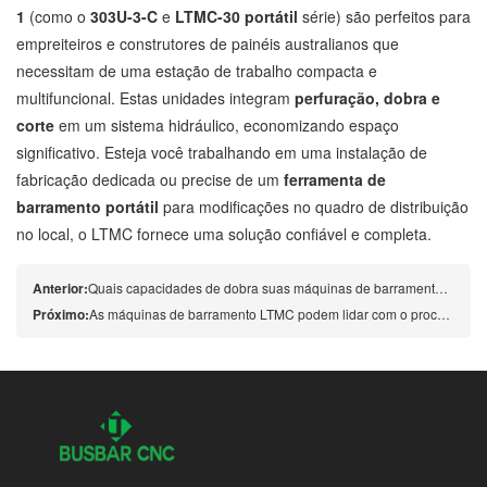
1
(como o
303U-3-C
e
LTMC-30 portátil
série) são perfeitos para
empreiteiros e construtores de painéis australianos que
necessitam de uma estação de trabalho compacta e
multifuncional. Estas unidades integram
perfuração, dobra e
corte
em um sistema hidráulico, economizando espaço
significativo. Esteja você trabalhando em uma instalação de
fabricação dedicada ou precise de um
ferramenta de
barramento portátil
para modificações no quadro de distribuição
no local, o LTMC fornece uma solução confiável e completa.
Anterior:
Quais capacidades de dobra suas máquinas de barramento CNC oferecem para projetos complexos de painéis de distribuição?
Próximo:
As máquinas de barramento LTMC podem lidar com o processamento de cobre e alumínio de acordo com os padrões australianos? horário: 06/02/2026 administrador: Sinceridade Resposta: Com certeza. Nossas máquinas, incluindo a HQ600-SP e a HQ400-1200B, são projetadas especificamente para processar materiais de alta condutividade