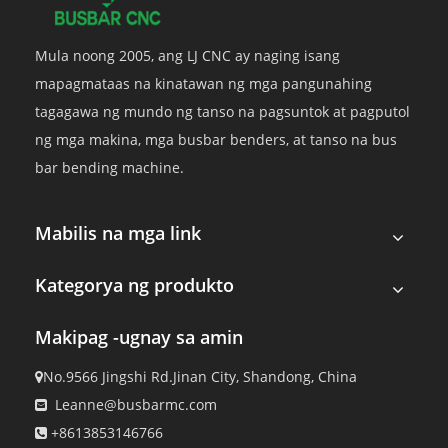
Mula noong 2005, ang LJ CNC ay naging isang
mapagmataas na kinatawan ng mga pangunahing
tagagawa ng mundo ng tanso na pagsuntok at pagputol
ng mga makina, mga busbar benders, at tanso na bus
bar bending machine.
Mabilis na mga link
Kategorya ng produkto
Makipag -ugnay sa amin
No.9566 Jingshi Rd.Jinan City, Shandong, China

Leanne@busbarmc.com

+8613853146766
