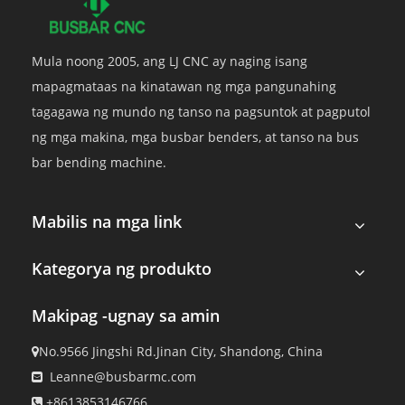
Mula noong 2005, ang LJ CNC ay naging isang
mapagmataas na kinatawan ng mga pangunahing
tagagawa ng mundo ng tanso na pagsuntok at pagputol
ng mga makina, mga busbar benders, at tanso na bus
bar bending machine.
Mabilis na mga link
Kategorya ng produkto
Makipag -ugnay sa amin
No.9566 Jingshi Rd.Jinan City, Shandong, China

Leanne@busbarmc.com

+8613853146766
