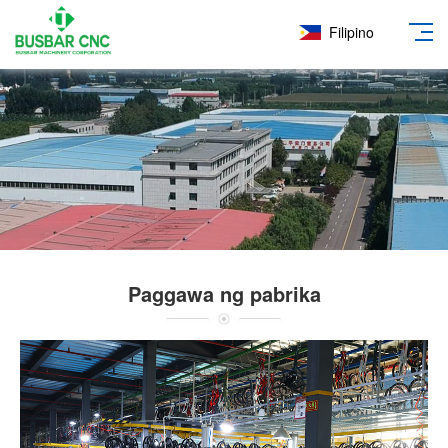
Filipino
Paggawa ng pabrika