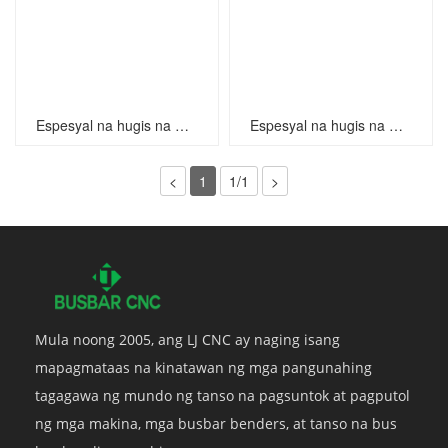
Espesyal na hugis na mga kuko
Espesyal na hugis na mga kuko
<
1
1/1
>
Mula noong 2005, ang LJ CNC ay naging isang
mapagmataas na kinatawan ng mga pangunahing
tagagawa ng mundo ng tanso na pagsuntok at pagputol
ng mga makina, mga busbar benders, at tanso na bus