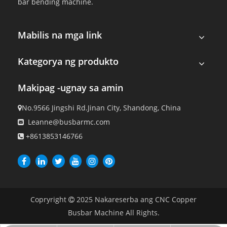
bar bending machine.
Mabilis na mga link
Kategorya ng produkto
Makipag -ugnay sa amin
No.9566 Jingshi Rd.Jinan City, Shandong, China

Leanne@busbarmc.com

+8613853146766

Copryright
2025
Nakareserba ang CNC Copper

Busbar Machine All Rights.