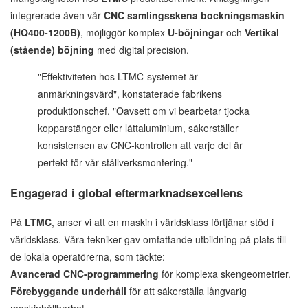
integrerade även vår
CNC samlingsskena bockningsmaskin
(HQ400-1200B)
, möjliggör komplex
U-böjningar
och
Vertikal
(stående) böjning
med digital precision.
"Effektiviteten hos LTMC-systemet är
anmärkningsvärd", konstaterade fabrikens
produktionschef. "Oavsett om vi bearbetar tjocka
kopparstänger eller lättaluminium, säkerställer
konsistensen av CNC-kontrollen att varje del är
perfekt för vår ställverksmontering."
Engagerad i global eftermarknadsexcellens
På
LTMC
, anser vi att en maskin i världsklass förtjänar stöd i
världsklass. Våra tekniker gav omfattande utbildning på plats till
de lokala operatörerna, som täckte:
Avancerad CNC-programmering
för komplexa skengeometrier.
Förebyggande underhåll
för att säkerställa långvarig