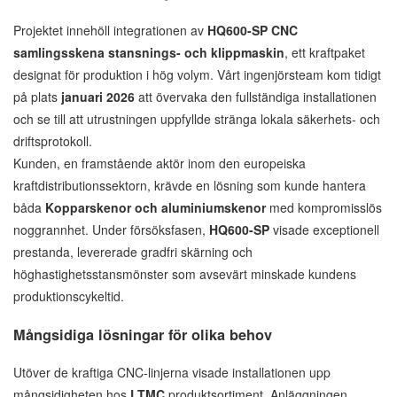
Projektet innehöll integrationen av
HQ600-SP CNC
samlingsskena stansnings- och klippmaskin
, ett kraftpaket
designat för produktion i hög volym. Vårt ingenjörsteam kom tidigt
på plats
januari 2026
att övervaka den fullständiga installationen
och se till att utrustningen uppfyllde stränga lokala säkerhets- och
driftsprotokoll.
Kunden, en framstående aktör inom den europeiska
kraftdistributionssektorn, krävde en lösning som kunde hantera
båda
Kopparskenor och aluminiumskenor
med kompromisslös
noggrannhet. Under försöksfasen,
HQ600-SP
visade exceptionell
prestanda, levererade gradfri skärning och
höghastighetsstansmönster som avsevärt minskade kundens
produktionscykeltid.
Mångsidiga lösningar för olika behov
Utöver de kraftiga CNC-linjerna visade installationen upp
mångsidigheten hos
LTMC
produktsortiment. Anläggningen