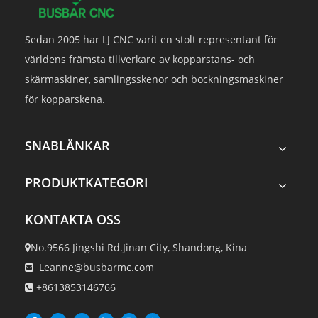
Sedan 2005 har LJ CNC varit en stolt representant för
världens främsta tillverkare av kopparstans- och
skärmaskiner, samlingsskenor och bockningsmaskiner
för kopparskena.
SNABLÄNKAR
PRODUKTKATEGORI
KONTAKTA OSS
No.9566 Jingshi Rd.Jinan City, Shandong, Kina

Leanne@busbarmc.com

+8613853146766
