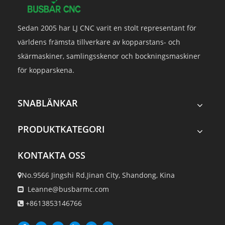
Sedan 2005 har LJ CNC varit en stolt representant för
världens främsta tillverkare av kopparstans- och
skärmaskiner, samlingsskenor och bockningsmaskiner
för kopparskena.
SNABLÄNKAR
PRODUKTKATEGORI
KONTAKTA OSS
No.9566 Jingshi Rd.Jinan City, Shandong, Kina

Leanne@busbarmc.com

+8613853146766
