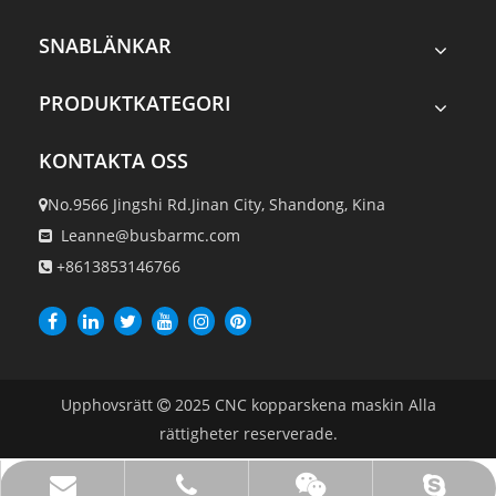
SNABLÄNKAR
PRODUKTKATEGORI
KONTAKTA OSS
No.9566 Jingshi Rd.Jinan City, Shandong, Kina

Leanne@busbarmc.com

+8613853146766

Upphovsrätt
2025
CNC kopparskena maskin Alla

rättigheter reserverade.
Leanne@busbarmc.com
+8613853146766
leanne.li88
WeChat