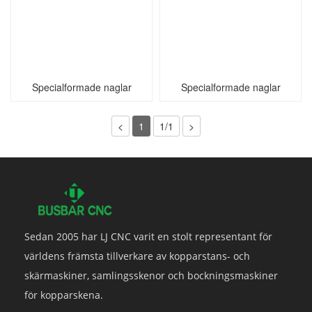
Specialformade naglar
Specialformade naglar
<
1
1/1
>
Sedan 2005 har LJ CNC varit en stolt representant för
världens främsta tillverkare av kopparstans- och
skärmaskiner, samlingsskenor och bockningsmaskiner
för kopparskena.