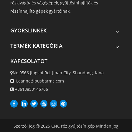
rézkivágó- és vágógépek, gyűjtősínhajlítók és
rézsínhajlító gépek gyártóinak.
GYORSLINKEK
TERMÉK KATEGÓRIA
KAPCSOLATOT
No.9566 Jingshi Rd. Jinan City, Shandong, Kína

Leanne@busbarmc.com

+8613853146766

Szerzői jog
2025
CNC réz gyűjtősín gép Minden jog
