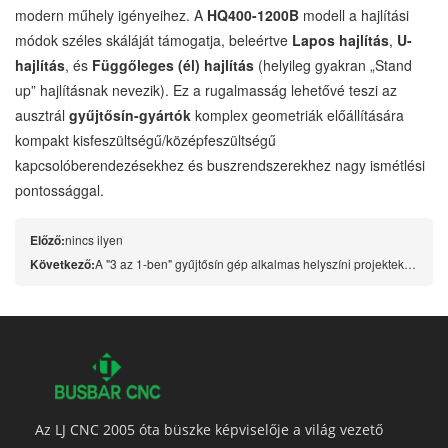
modern műhely igényeihez. A
HQ400-1200B
modell a hajlítási
módok széles skáláját támogatja, beleértve
Lapos hajlítás
,
U-
hajlítás
, és
Függőleges (él) hajlítás
(helyileg gyakran „Stand
up” hajlításnak nevezik). Ez a rugalmasság lehetővé teszi az
ausztrál
gyűjtősín-gyártók
komplex geometriák előállítására
kompakt kisfeszültségű/középfeszültségű
kapcsolóberendezésekhez és buszrendszerekhez nagy ismétlési
pontossággal.
Előző:
nincs ilyen
Következő:
A "3 az 1-ben" gyűjtősín gép alkalmas helyszíni projektekhez vagy kisebb ausztrál műhelyekhez?
Az LJ CNC 2005 óta büszke képviselője a világ vezető