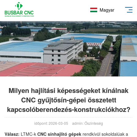
Magyar
Milyen hajlítási képességeket kínálnak
CNC gyűjtősín-gépei összetett
kapcsolóberendezés-konstrukciókhoz?
időpont: 2026-03-05
admin: Őszinteség
Válasz:
LTMC-k
CNC sínhajlító gépek
rendkívül sokoldalúak a