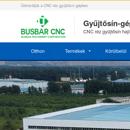
Üdvözöljük a CNC réz gyűjtősín gépben
Gyűjtősín-gép
CNC réz gyűjtősín hajl
Otthon
Termékek
Körülbelül