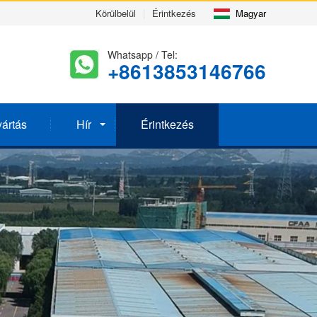
Körülbelül
|
Érintkezés
Magyar
Whatsapp / Tel:
+8613853146766
yártás
Hír
Érintkezés