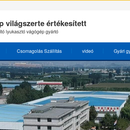
 világszerte értékesített
ító lyukasztó vágógép gyártó
Csomagolás Szállítás
videó
Gyári g