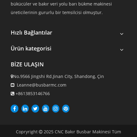
bükücüler ve bakır veri yolu barı bükme makinesi
üreticilerinin gururlu bir temsilcisi olmuştur.
Hızlı Bağlantılar
Ürün kategorisi
BİZE ULAŞIN
No.9566 Jingshi Rd.Jinan City, Shandong, Çin

Leanne@busbarmc.com

+8613853146766

Copryright
2025
CNC Bakır Busbar Makinesi Tüm
