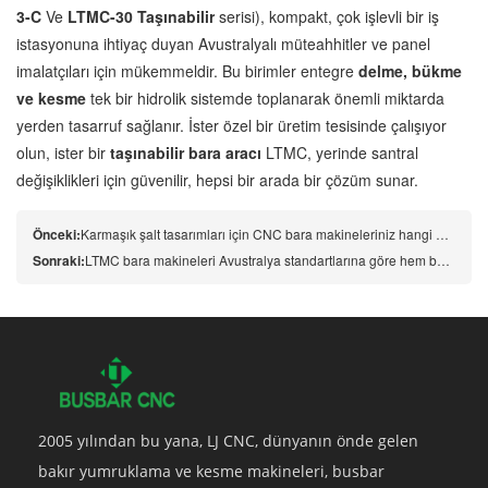
3-C
Ve
LTMC-30 Taşınabilir
serisi), kompakt, çok işlevli bir iş
istasyonuna ihtiyaç duyan Avustralyalı müteahhitler ve panel
imalatçıları için mükemmeldir. Bu birimler entegre
delme, bükme
ve kesme
tek bir hidrolik sistemde toplanarak önemli miktarda
yerden tasarruf sağlanır. İster özel bir üretim tesisinde çalışıyor
olun, ister bir
taşınabilir bara aracı
LTMC, yerinde santral
değişiklikleri için güvenilir, hepsi bir arada bir çözüm sunar.
Önceki:
Karmaşık şalt tasarımları için CNC bara makineleriniz hangi bükme yeteneklerini sunuyor?
Sonraki:
LTMC bara makineleri Avustralya standartlarına göre hem bakır hem de alüminyum işlemeyi gerçekleştirebilir mi? zaman: 2026-02-06 admin: Samimiyet Cevap: Kesinlikle. HQ600-SP ve HQ400-1200B de dahil olmak üzere makinelerimiz, yüksek iletkenliğe sahip malzemelerin işlenmesi için özel olarak tasarlanmıştır.
2005 yılından bu yana, LJ CNC, dünyanın önde gelen
bakır yumruklama ve kesme makineleri, busbar