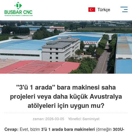
Türkçe
"3'ü 1 arada" bara makinesi saha
projeleri veya daha küçük Avustralya
atölyeleri için uygun mu?
zaman: 2026-03-05
Yönetici: Samimiyet
Cevap:
Evet, bizim
3'ü 1 arada bara makineleri
(örneğin
303U-