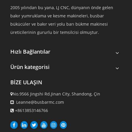
2005 yılından bu yana, LJ CNC, dünyanın önde gelen
bakır yumruklama ve kesme makineleri, busbar
bükücüler ve bakır veri yolu barı bükme makinesi
üreticilerinin gururlu bir temsilcisi olmuştur.
Hızlı Bağlantılar
Ürün kategorisi
BİZE ULAŞIN
No.9566 Jingshi Rd.Jinan City, Shandong, Çin

Leanne@busbarmc.com

+8613853146766
