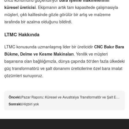
öncü konumunu güçlendiriyor
bara işleme makinelerinin
küresel üreticisi
. Ekipmanın artık tam kapasitede çalışmasıyla
müşteri, çıktı kalitesinde gözle görülür bir artış ve malzeme
israfında bir azalma olduğunu bildirdi.
LTMC Hakkında
LTMC konusunda uzmanlaşmış lider bir üreticidir
CNC Bakır Bara
Bükme, Delme ve Kesme Makinaları
. Yenilik ve müşteri
başarısına olan bağlılığımızla, dünya çapında 50'den fazla ülkedeki
güç transformatörü ve şalt donanımı üreticilerine özel bara imalat
çözümleri sunuyoruz.
Önceki:
Pazar Raporu: Küresel ve Avustralya Transformatör ve Şalt Endüstrisi (2025-2026)
Sonraki:
Hiçbiri yok