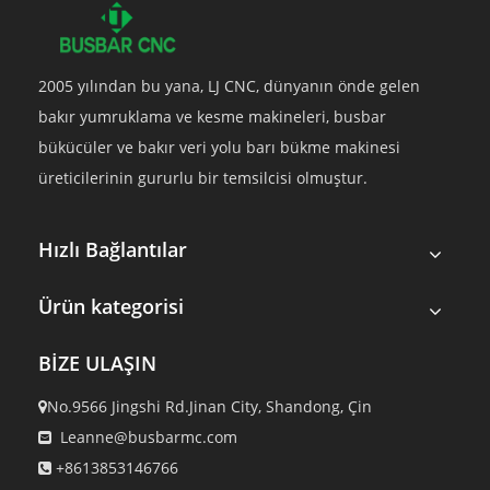
2005 yılından bu yana, LJ CNC, dünyanın önde gelen
bakır yumruklama ve kesme makineleri, busbar
bükücüler ve bakır veri yolu barı bükme makinesi
üreticilerinin gururlu bir temsilcisi olmuştur.
Hızlı Bağlantılar
Ürün kategorisi
BİZE ULAŞIN
No.9566 Jingshi Rd.Jinan City, Shandong, Çin

Leanne@busbarmc.com

+8613853146766
