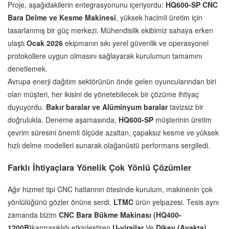
Proje, aşağıdakilerin entegrasyonunu içeriyordu:
HQ600-SP CNC
Bara Delme ve Kesme Makinesi
, yüksek hacimli üretim için
tasarlanmış bir güç merkezi. Mühendislik ekibimiz sahaya erken
ulaştı
Ocak 2026
ekipmanın sıkı yerel güvenlik ve operasyonel
protokollere uygun olmasını sağlayarak kurulumun tamamını
denetlemek.
Avrupa enerji dağıtım sektörünün önde gelen oyuncularından biri
olan müşteri, her ikisini de yönetebilecek bir çözüme ihtiyaç
duyuyordu.
Bakır baralar ve Alüminyum baralar
tavizsiz bir
doğrulukla. Deneme aşamasında,
HQ600-SP
müşterinin üretim
çevrim süresini önemli ölçüde azaltan, çapaksız kesme ve yüksek
hızlı delme modelleri sunarak olağanüstü performans sergiledi.
Farklı İhtiyaçlara Yönelik Çok Yönlü Çözümler
Ağır hizmet tipi CNC hatlarının ötesinde kurulum, makinenin çok
yönlülüğünü gözler önüne serdi.
LTMC
ürün yelpazesi. Tesis aynı
zamanda bizim
CNC Bara Bükme Makinası (HQ400-
1200B)
karmaşıklığı etkinleştiren
U-virajlar
Ve
Dikey (Ayakta)