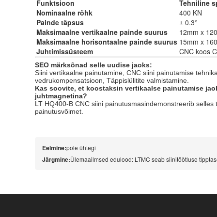
Funktsioon
Tehniline s
Nominaalne rõhk
400 KN
Painde täpsus
± 0.3°
Maksimaalne vertikaalne painde suurus
12mm x 12
Maksimaalne horisontaalne painde suurus
15mm x 16
Juhtimissüsteem
CNC koos 
SEO märksõnad selle uudise jaoks:
Siini vertikaalne painutamine
,
CNC siini painutamise tehnik
vedrukompensatsioon
,
Täppislülitite valmistamine
.
Kas soovite, et koostaksin vertikaalse painutamise ja
juhtmagnetina?
LT HQ400-B CNC siini painutusmasin
demonstreerib selles 
painutusvõimet.
Eelmine:
pole ühtegi
Järgmine:
Ülemaailmsed edulood: LTMC seab siinitöötluse tippta