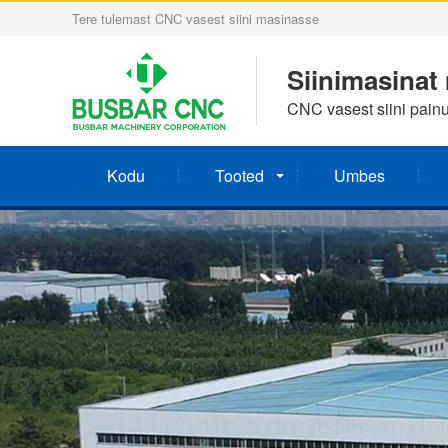
Tere tulemast CNC vasest siini masinasse
Siinimasina
CNC vasest siini pain
Kodu
Tooted
Umbes