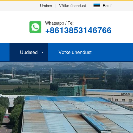
Umbes
|
Võtke ühendust
Eesti
Whatsapp / Tel:
+8613853146766
Uudised
Võtke ühendust