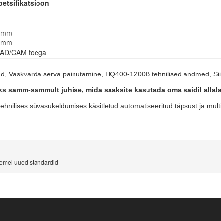
petsifikatsioon
0mm
0mm
CAD/CAM toega
ad
,
Vaskvarda serva painutamine
,
HQ400-1200B tehnilised andmed
,
Sii
oks samm-sammult juhise, mida saaksite kasutada oma saidil allal
tehnilises süvasukeldumises käsitletud automatiseeritud täpsust ja mult
semel uued standardid