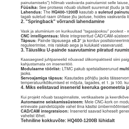
painutamiseks") hõlmab vaskvarda painutamist selle laiuse, 
Füüsika:
See protsess nõuab oluliselt suuremat jõudu ja täp
Lahendus:
The
HQ400-1200B
kasutab a
suletud painut
tagab suletud raam ühtlase jõu jaotuse, hoides vaskvarda lö
2. "Springback" võrrandi lahendamine
Vask ja alumiinium on kurikuulsad "tagasijooksu" poolest - 
CNC intelligentsus:
Meie integreeritud CAD/CAM-süsteem a
Täpsus:
Painde täpsusega
±0.3°
ja korduv positsioneerim
reguleerimise, mis raiskab aega ja kulukaid vasevarusid.
3. Täiusliku U-painde saavutamine piiratud ruumi
Kaasaegsed juhtpaneelid nõuavad ülikompaktseid siini pai
kahjustamata on inseneritöö.
Modulaarne tööriist:
LTMC pakub spetsialiseerunud
mult
jaoks.
Servoajamiga täpsus:
Kasutades põhijõu jaoks täisservom
temperatuurikõikumised ei mõjuta, tagades, et 1. ja 100. ku
4. Miks eelistavad insenerid keeruka geomeetria
Kui projekt nõuab tasapinnaliste, vertikaalsete ja keerdkõve
Automaatne seiskamissüsteem:
Meie CNC-kork on modul
erinevate paindetüüpide vahel ilma käsitsi ümbermõõtmiset
CAD/CAM integratsioon:
Insenerid saavad koheselt genere
vahelist lõhet.
Tehniline kokkuvõte: HQ400-1200B lühidalt