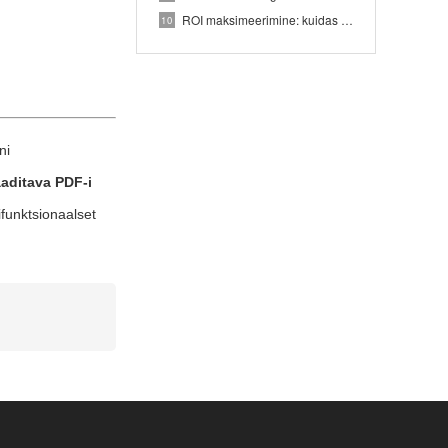
ROI maksimeerimine: kuidas CNC siini töötlemine vähendab materjalijäätmeid 30%
10
ni
aaditava PDF-i
ifunktsionaalset