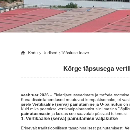
Kodu
>
Uudised
>
Tööstuse teave
Kõrge täpsusega vertik
veebruar 2026
– Elektrijaotusseadmete ja trafode tootmise 
Kuna disainilahendused muutuvad kompaktsemaks, et vasta
järele
Vertikaalne (serva) painutamine
ja
U-painutus
on 
Kuid miks peetakse vertikaalpainutamist siini masina "lõpli
painutusmasin
ja kuidas see saavutab püsivaid tulemusi.
1. Vertikaalse (serva) painutamise väljakutse
Erinevalt traditsioonilisest tasapinnalisest painutamisest,
Ve