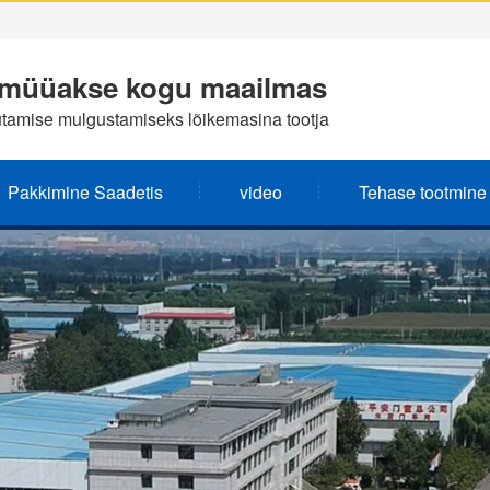
t müüakse kogu maailmas
utamise mulgustamiseks lõikemasina tootja
Pakkimine Saadetis
video
Tehase tootmine