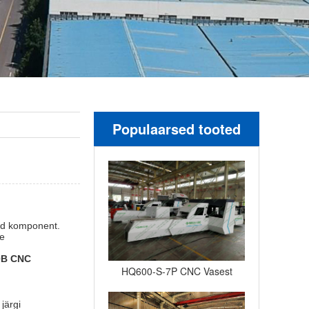
Populaarsed tooted
tud komponent.
te
0B CNC
HQ600-S-7P CNC Vasest
siini mulgustamiseks
järgi