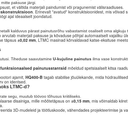
mitte paksuse järgi.
sust, et vältida materjali paindumist või pragunemist välisraadiuses.
uskonstruktsioon
. Erinevalt "avatud" konstruktsioonidest, mis võivad 
ögi ajal ideaalselt joondatud.
metalli kalduvus pärast painutusrõhu vabastamist osaliselt oma algkuju
rvutab materjali paksuse ja kõvaduse põhjal automaatselt vajaliku ül
ise täpsus
±0,02 mm
, LTMC masinad kõrvaldavad katse-eksituse meetodi
s
gutusi. Tiheduse saavutamine
U-kujuline painutus
ilma vase konstrukts
ifunktsionaalsed painutusstantsid
mõeldud spetsiaalselt kitsa raad
ootori ajamit,
HQ400-B
tagab stabiilse jõuülekande, mida hüdraulilised
rv on identsed.
 jaoks LTMC-d?
rate segu, muutub töövoo tõhusus kriitiliseks.
aarse disainiga, mille mõõtetäpsus on
±0,15 mm
, mis võimaldab kiiret
a.
erida 3D-mudeleid ja töötluskoode, vähendades projekteerimise ja val