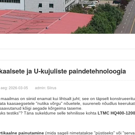
aalsete ja U-kujuliste paindetehnoloogia
aeg: 2026-03-05
admin: Siirus
maailmas on siinid enamat kui lihtsalt juht; see on täpselt konstrueeri
ta kaasaegsetele "nutika võrgu" nõuetele, suureneb nõudlus keeruka
saavutanud kõigi aegade kõrgeima taseme.
kuks testiks"? Täna sukeldume selle tehnilisse kohta
LTMC HQ400-120
rtikaalne painutamine
(mida sageli nimetatakse "püstiseks" või "serva 