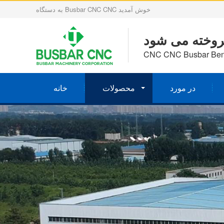
به دستگاه Busbar CNC CNC خوش آمدید
روخته می شود
CNC CNC Busbar Bend
در مورد
محصولات
خانه