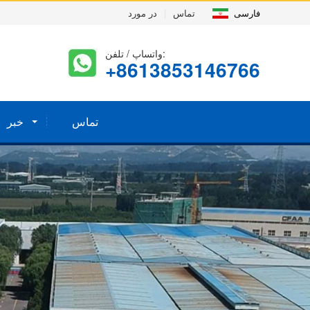
فارسی
تماس
|
در مورد
واتساپ / تلفن:
+8613853146766
تماس
خبر