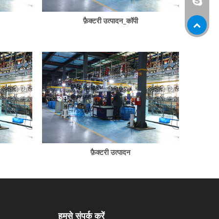
लीन.li88
WeChat
फ़ैक्टरी उत्पादन_कॉपी
फ़ैक्टरी उत्पादन
हमसे संपर्क करें