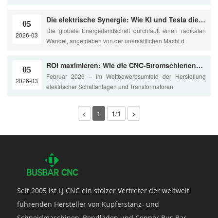
Die elektrische Synergie: Wie KI und Tesla die Welt der Leistungstransformatoren revolutionieren
05
Die globale Energielandschaft durchläuft einen radikalen
2026-03
Wandel, angetrieben von der unersättlichen Macht d
ROI maximieren: Wie die CNC-Stromschienenbearbeitung den Materialabfall um 30 % reduziert
05
Februar 2026 – Im Wettbewerbsumfeld der Herstellung
2026-03
elektrischer Schaltanlagen und Transformatoren
<
1
1/1
>
Seit 2005 ist LJ CNC ein stolzer Vertreter der weltweit
führenden Hersteller von Kupferstanz- und
Schneidmaschinen, Bendläden und Copper Bus Bar