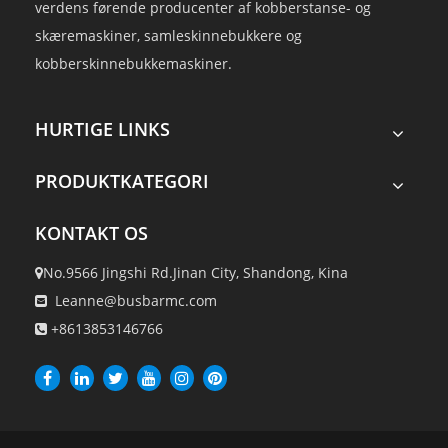
verdens førende producenter af kobberstanse- og
alsidige til moderne værker...
skæremaskiner, samleskinnebukkere og
kobberskinnebukkemaskiner.
HURTIGE LINKS
PRODUKTKATEGORI
KONTAKT OS
No.9566 Jingshi Rd.Jinan City, Shandong, Kina

Leanne@busbarmc.com

+8613853146766
