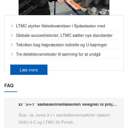
LTMC styrker tilstedeværelsen i Sydøstasien med
vellykket installation af anden
Globale succeshistorier: LTMC sætter nye standarder
samleskinnebehandlingslinje
inden for skinnebearbejdning
Tekniken bag højpræcision lodrette og U-bøjninger
Tre detektionsmetoder til sømning for at undgå
Kan LTMC-skinnemaskiner håndtere både kobber- og aluminiumsbehandling efter australske standarder? tid: 2026-02-06 admin: Oprigtighed Svar: Absolut. Vores maskiner, inklusive HQ600-SP og HQ400-1200B, er specielt konstrueret til at behandle højtydende
ledninger i væggen
Forespørgsel: Kan LTMC samleskinnemaskiner
Læs mere
behandle både kobber og aluminium...
FAQ
Er "3-i-1" samleskinnemaskinen velegnet til projekter på stedet eller mindre australske værksteder?
Svar: Ja, vores 3-i-1 samleskinnemaskiner (såsom
303U-3-C og LTMC-30 Portab...