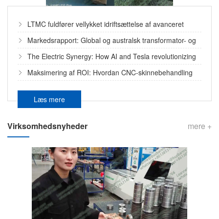
LTMC fuldfører vellykket idriftsættelse af avanceret
CNC-skinnebehandlingslinje i Europa
Markedsrapport: Global og australsk transformator- og
koblingsudstyrsindustri (2025-2026)
The Electric Synergy: How AI and Tesla revolutionizing
the World of Power Transformers
Maksimering af ROI: Hvordan CNC-skinnebehandling
reducerer materialespild med 30 %
Læs mere
Virksomhedsnyheder
mere +