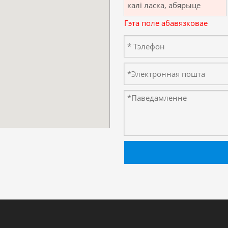
Гэта поле абавязковае