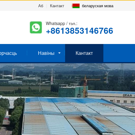
Аб
|
Кантакт
беларуская мова
Whatsapp / тэл.:
+8613853146766
орчасць
Навіны
Кантакт