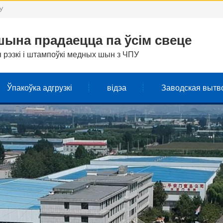
У
ына прадаецца па ўсім свеце
рэзкі і штампоўкі медных шын з ЧПУ
Ўпакоўка адгрузкі
відэа
Заводская вытв