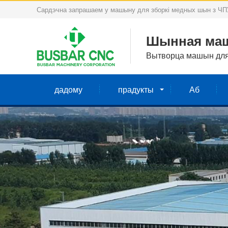
Сардэчна запрашаем у машыну для зборкі медных шын з ЧП
Шынная маш
Вытворца машын для 
дадому
прадукты
Аб