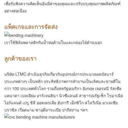
เพื่อรับฟังความคิดเห็นอันมีค่าของคุณและปรับปรุงคุณภาพผลิตภัณฑ์
อย่างต่อเนื่อง
แพ็คเกจและการจัดส่ง
เราใช้ฟิล์มพลาสติกกันน้ำห่อด้านในและกล่องไม้ด้านนอก
ลูกค้าของเรา
บริษัท LTMC ดำเนินธุรกิจเกี่ยวกับอุปกรณ์การประมวลผลบัสบาร์
ประเภทต่างๆ เป็นหลัก ประสิทธิภาพการทำงานเป็นเลิศและขายดีใน
กว่า 100 ประเทศทั่วโลก รวมถึงสหรัฐอเมริกา อังกฤษ เยอรมนี รัสเซีย
แคนาดา เบลเยียม อาร์เจนตินา นิวซีแลนด์ สาธารณรัฐเช็ก โรมาเนีย
ไอร์แลนด์ เปรู ชิลี ออสเตรเลีย ฮังการี เม็กซิโก สโลวีเนีย มาเลเซีย
บราซิล เวียดนาม ซาอุดีอาระเบีย ปากีสถาน ฯลฯ