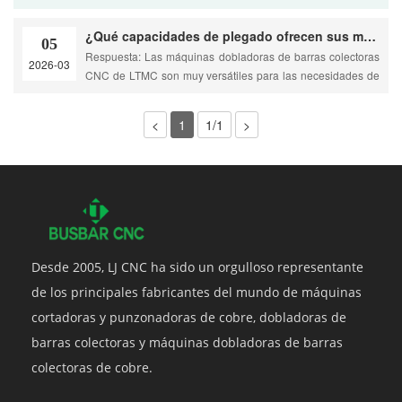
perfectas.
¿Qué capacidades de plegado ofrecen sus máquinas de barras colectoras CNC para diseños complejos de aparamenta?
05
Respuesta: Las máquinas dobladoras de barras colectoras
2026-03
CNC de LTMC son muy versátiles para las necesidades de
los talleres modernos. El HQ400
<
1
1/1
>
Desde 2005, LJ CNC ha sido un orgulloso representante
de los principales fabricantes del mundo de máquinas
cortadoras y punzonadoras de cobre, dobladoras de
barras colectoras y máquinas dobladoras de barras
colectoras de cobre.